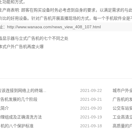
上功能和方式，
生产商表明: 顾客在购买设备时务必考虑到自身的要求，以满足需求的与
价比的好用设备。针对广告机开展直播现场的方式，每一个手机软件全是
址：
http://www.wanaoa.com/news_view_408_107.html
晶显示器与立式广告机的七个不同之处
体式户外广告机再度火爆
络应该连接到网络上的终端...
2021-09-22
城市户外
D广告机发展的几个阶段
2021-09-21
广告机的
成简介
2021-09-20
公交车站
物理组成及正确清洗方法
2021-09-19
工业高清
告机的八个保护标准
2021-09-18
高质量的