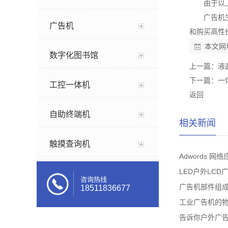
由于以
广告机
广告机
和购买高性
本文网
数字化图书馆
上一篇：
液
下一篇：
一
工控一体机
返回
自助终端机
相关新闻
触摸查询机
Adwords 网
LED户外LC
咨询热线
广告机部件组
18511836677
工业广告机的
告诉你户外广