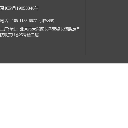
京ICP备19053346号
电话：185-1183-6677（许经理）
工厂地址：北京市大兴区长子营镇长恒路20号
院联东U谷25号楼二层